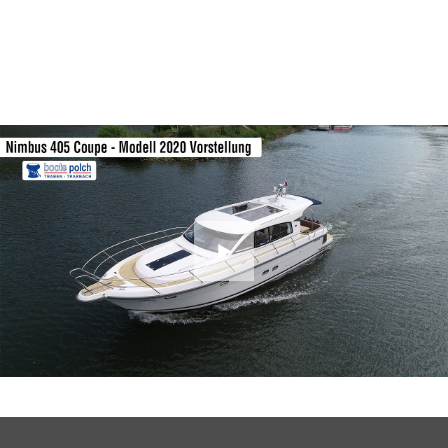
Close
gallery
Play
Youtube
Video