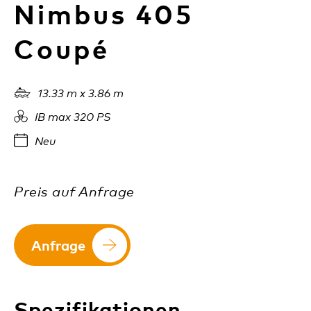
Nimbus 405
Coupé
Boat
13.33 m x 3.86 m
Engine
IB max 320 PS
Calendar
Neu
Preis auf Anfrage
Arrow-right
Anfrage
Spezifikationen