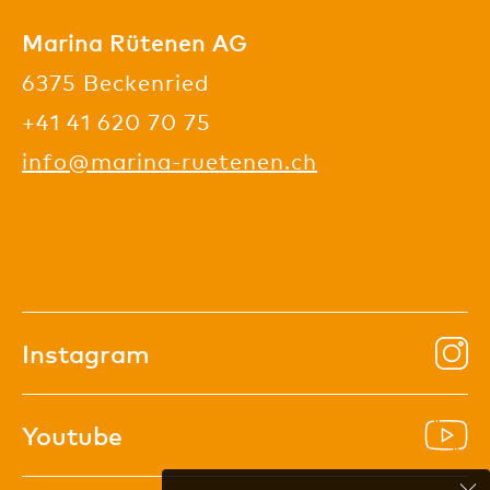
Marina Rütenen AG
6375 Beckenried
+41 41 620 70 75
info@marina-ruetenen.ch
In
Instagram
You
Youtube