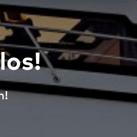
los!
n!