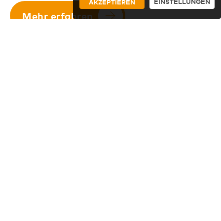
EINSTELLUNGEN
AKZEPTIEREN
Mehr erfahren
Bereit für Ihre Hanse Yacht?
Zögern Sie nicht uns zu
kontaktieren!
Phone
+41 41 620 70 75