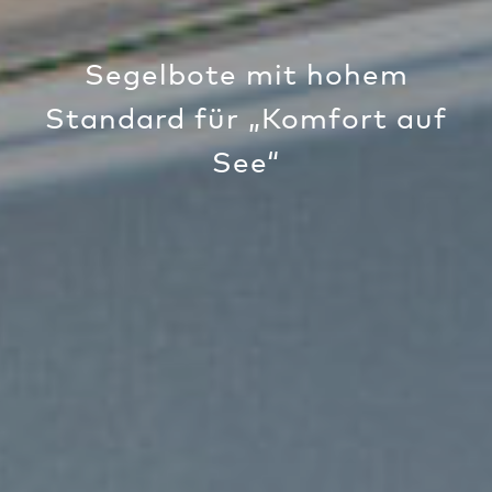
Segelbote mit hohem
Standard für „Komfort auf
See“