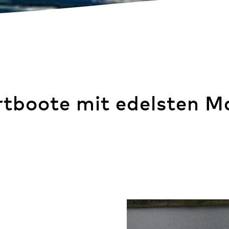
Wave-plain
rtboote mit edelsten M